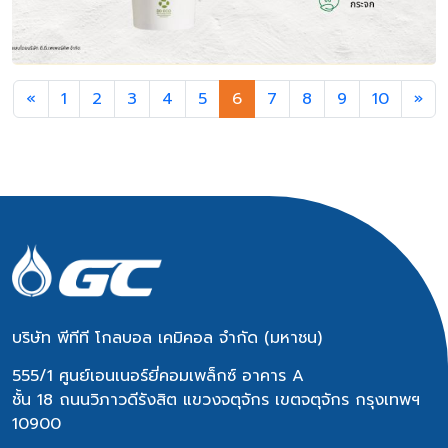
Previous
Ne
«
1
2
3
4
5
6
7
8
9
10
»
บริษัท พีทีที โกลบอล เคมิคอล จำกัด (มหาชน)
555/1 ศูนย์เอนเนอร์ยี่คอมเพล็กซ์ อาคาร A
ชั้น 18 ถนนวิภาวดีรังสิต แขวงจตุจักร เขตจตุจักร กรุงเทพฯ
10900