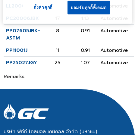
LL20001JBK
20
0.92
Automotive
ตั้งค่าคุกกี้
ยอมรับคุกกี้ทั้งหมด
PC20006JBK
17
1.13
Automotive
PP07605JBK-
8
0.91
Automotive
ASTM
PP11001J
11
0.91
Automotive
PP25027JGY
25
1.07
Automotive
Remarks
บริษัท พีทีที โกลบอล เคมิคอล จำกัด (มหาชน)