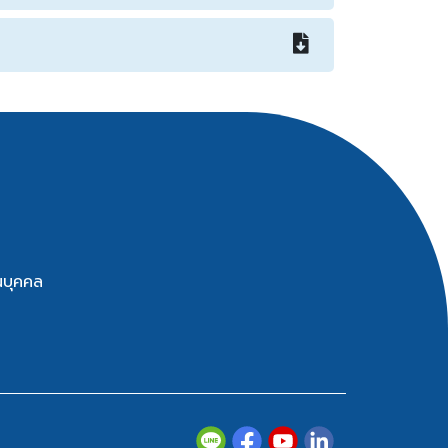
นบุคคล