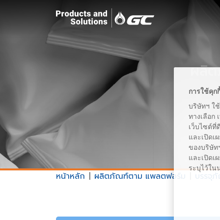
ผลิต
การใช้คุกก
บริษัทฯ ใช
ทางเลือก 
เว็บไซต์ที
และเปิดเผ
ของบริษัทฯ
และเปิดเผย
ระบุไว้ใน
หน้าหลัก
ผลิตภัณฑ์ตาม แพลตฟอร์ม
บรรจุภ