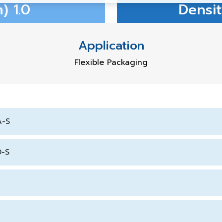
) 1.0
Densit
Application
Flexible Packaging
A-S
D-S