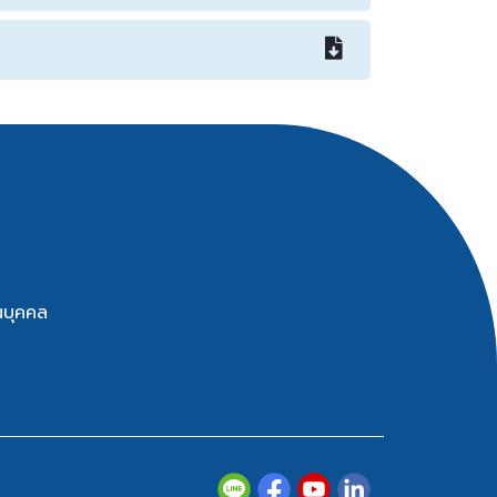
นบุคคล