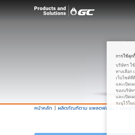
ผลิต
การใช้คุกก
บริษัทฯ ใช
ทางเลือก 
เว็บไซต์ที
และเปิดเผ
ของบริษัทฯ
และเปิดเผย
ระบุไว้ใน
หน้าหลัก
ผลิตภัณฑ์ตาม แพลตฟอร์ม
บรรจุภ