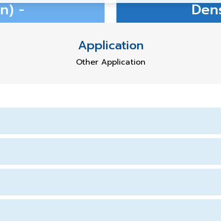
n) -
Dens
Application
Other Application