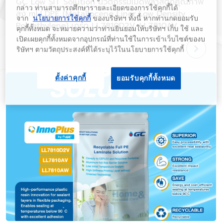
GC Low SIT Solution​ ​นวัตกรรมเม็ดพลาสติกคุณภาพ
กล่าว ท่านสามารถศึกษารายละเอียดของการใช้คุกกี้ได้
สูง mLLDPE (Metallocene Liner Low Density
จาก
นโยบายการใช้คุกกี้
ของบริษัทฯ ทั้งนี้ หากท่านกดยอมรับ
Polyethylene) เกรด LL7810D2V, LL7810AV,
คุกกี้ทั้งหมด จะหมายความว่าท่านยินยอมให้บริษัทฯ เก็บ ใช้ และ
LL7810AW ภายใต้แบรนด์ InnoPlus by GC​
เปิดเผยคุกกี้ทั้งหมดจากอุปกรณ์ที่ท่านใช้ในการเข้าเว็บไซต์ของบ
ริษัทฯ ตามวัตถุประสงค์ที่ได้ระบุไว้ในนโยบายการใช้คุกกี้
ตั้งค่าคุกกี้
ยอมรับคุกกี้ทั้งหมด