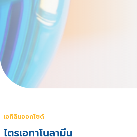
เอทิลีนออกไซด์
ไตรเอทาโนลามีน