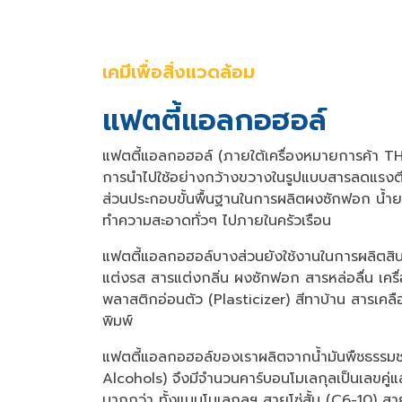
เคมีเพื่อสิ่งแวดล้อม
แฟตตี้แอลกอฮอล์
แฟตตี้แอลกอฮอล์ (ภายใต้เครื่องหมายการค้า THAI
การนำไปใช้อย่างกว้างขวางในรูปแบบสารลดแรงตึง
ส่วนประกอบขั้นพื้นฐานในการผลิตผงซักฟอก น้
ทำความสะอาดทั่วๆ ไปภายในครัวเรือน
แฟตตี้แอลกอฮอล์บางส่วนยังใช้งานในการผลิตส
แต่งรส สารแต่งกลิ่น ผงซักฟอก สารหล่อลื่น เครื
พลาสติกอ่อนตัว (Plasticizer) สีทาบ้าน สารเคลือ
พิมพ์
แฟตตี้แอลกอฮอล์ของเราผลิตจากน้ำมันพืชธรรมช
Alcohols) จึงมีจำนวนคาร์บอนโมเลกุลเป็นเลขคู่แล
มากกว่า ทั้งแบบโมเลกุลฯ สายโซ่สั้น (C6-10)