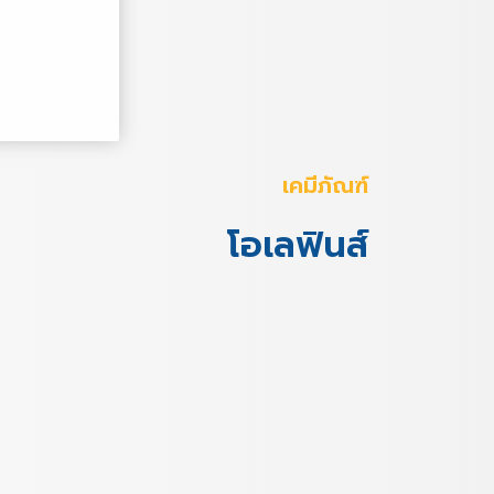
เคมีภัณฑ์
โอเลฟินส์