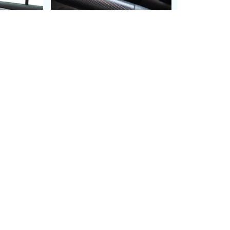
อบประตู
ที่จับเบรคมือ
ะ