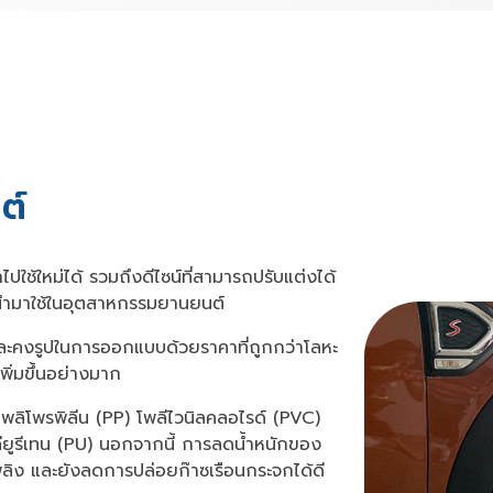
ต์
ปใช้ใหม่ได้ รวมถึงดีไซน์ที่สามารถปรับแต่งได้
ถูกนำมาใช้ในอุตสาหกรรมยานยนต์
ละคงรูปในการออกแบบด้วยราคาที่ถูกกว่าโลหะ
ิ่มขึ้นอย่างมาก
ก่ โพลิโพรพิลีน (PP) โพลีไวนิลคลอไรด์ (PVC)
ลียูรีเทน (PU) นอกจากนี้ การลดน้ำหนักของ
พลิง และยังลดการปล่อยก๊าซเรือนกระจกได้ดี