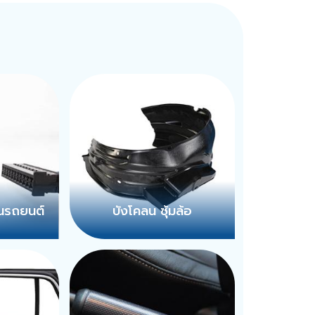
ในรถยนต์
บังโคลน ซุ้มล้อ