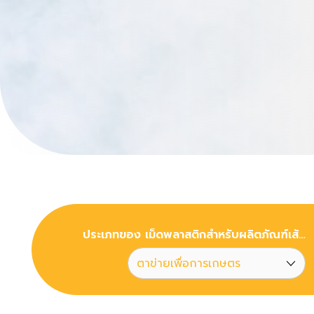
ประเภทของ เม็ดพลาสติกสำหรับผลิตภัณฑ์เส้นด้ายสังเคราะห์