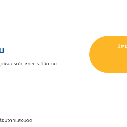
ประเ
ม
ทโธปกรณ์ทางทหาร ที่มีความ
มร้อนจากแสงแดด