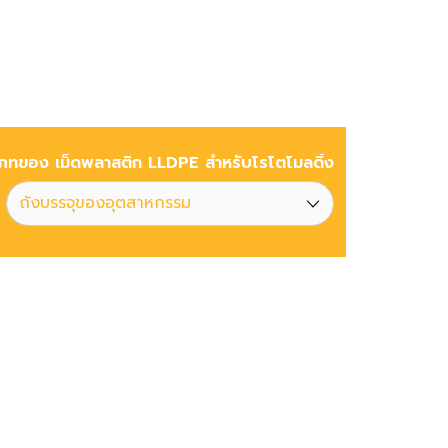
ภทของ เม็ดพลาสติก LLDPE สำหรับโรโตโมลดิ้ง