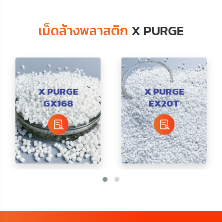
เม็ดล้างพลาสติก
X PURGE
X PURGE
X PURGE
GX168
EX20T