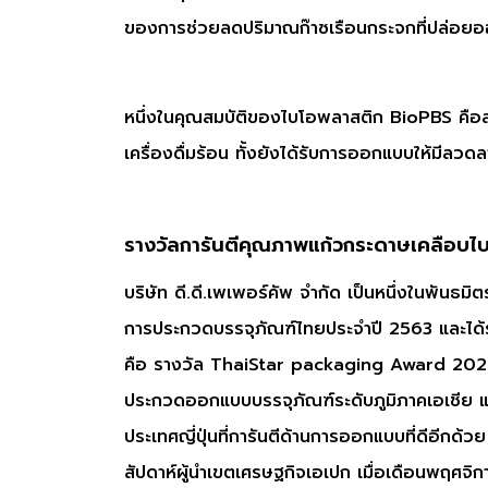
ของการช่วยลดปริมาณก๊าซเรือนกระจกที่ปล่อยอ
หนึ่งในคุณสมบัติของไบโอพลาสติก BioPBS คือสา
เครื่องดื่มร้อน ทั้งยังได้รับการออกแบบให้มีลวด
รางวัลการันตีคุณภาพแก้วกระดาษเคลือบ
บริษัท ดี.ดี.เพเพอร์คัพ จำกัด เป็นหนึ่งในพ
การประกวดบรรจุภัณฑ์ไทยประจำปี 2563 และได้รับ
คือ รางวัล ThaiStar packaging Award 2020
ประกวดออกแบบบรรจุภัณฑ์ระดับภูมิภาคเอเชี
ประเทศญี่ปุ่นที่การันตีด้านการออกแบบที่ดีอ
สัปดาห์ผู้นำเขตเศรษฐกิจเอเปก เมื่อเดือนพฤศจิก