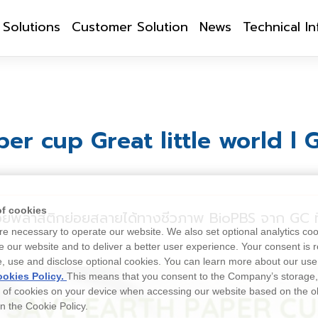
Solutions
Customer Solution
News
Technical I
er cup Great little world l 
of cookies
บด้วยพลาสติกย่อยสลายได้ทางชีวภาพ BioPBS จาก GC ท
e necessary to operate our website. We also set optional analytics coo
 our website and to deliver a better user experience. Your consent is r
e, use and disclose optional cookies. You can learn more about our use
okies Policy.
This means that you consent to the Company’s storage
e of cookies on your device when accessing our website based on the o
 in the Cookie Policy.