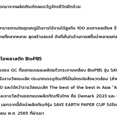
อกมาจากผลิตภัณฑ์ตลอดวัฏจักรชีวิตอีกด้วย
มารถทนต่ออุณหภูมิในการใช้งานได้สูงถึง 100 องศาเซลเซียส จึง
ลายที่หลากหลาย สุดสร้างสรรค์ ดังที่เห็นในร้านกาแฟชั้นนำหลายแห่
ไบโอพลาสติก BioPBS
ันธมิตรของ GC ที่ออกแบบและผลิตแก้วกระดาษเคลือบ BioPBS รุ่
รางวัลชนะเลิศ ประเภทบรรจุภัณฑ์ที่เป็นมิตรต่อสิ่งแวดล้อม (สำห
 และได้คว้ารางวัลชนะเลิศ The best of the best in Asia “
ย และรางวัลด้านออกแบบผลิตภัณฑ์ในไทย คือ Demark 2023 แ
ีกด้วย นอกจากนี้ยังนำผลิตภัณฑ์รุ่น SAVE EARTH PAPER CUP ไป
ายน พ.ศ. 2565 ที่ผ่านมา