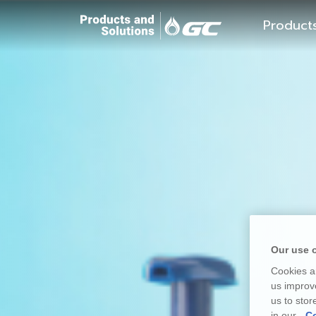
Product
Our use 
Cookies ar
us improve
us to stor
in our
Co