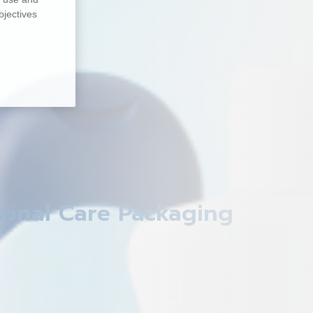
bjectives
sonal Care Packaging