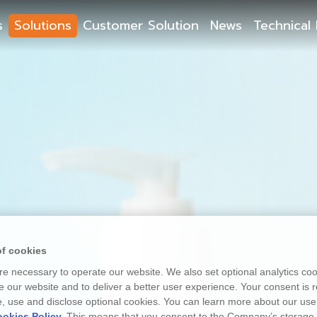
s
Solutions
Customer Solution
News
Technical 
of cookies
e necessary to operate our website. We also set optional analytics coo
 our website and to deliver a better user experience. Your consent is r
e, use and disclose optional cookies. You can learn more about our use
okies Policy.
This means that you consent to the Company’s storage