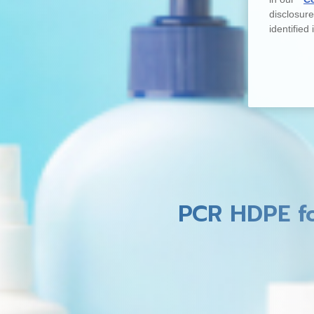
disclosur
identified
PCR HDPE fo