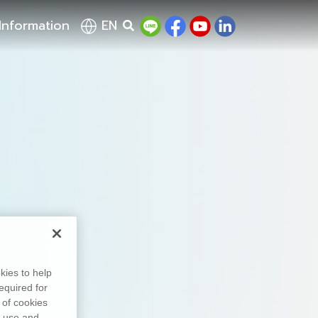
Information
EN
kies to help
equired for
 of cookies
, use and