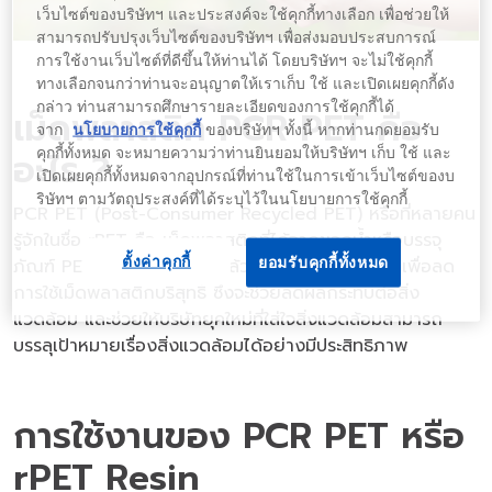
เว็บไซต์ของบริษัทฯ และประสงค์จะใช้คุกกี้ทางเลือก เพื่อช่วยให้
สามารถปรับปรุงเว็บไซต์ของบริษัทฯ เพื่อส่งมอบประสบการณ์
การใช้งานเว็บไซต์ที่ดีขึ้นให้ท่านได้ โดยบริษัทฯ จะไม่ใช้คุกกี้
ทางเลือกจนกว่าท่านจะอนุญาตให้เราเก็บ ใช้ และเปิดเผยคุกกี้ดัง
กล่าว ท่านสามารถศึกษารายละเอียดของการใช้คุกกี้ได้
เม็ดพลาสติก PCR PET คือ
จาก
นโยบายการใช้คุกกี้
ของบริษัทฯ ทั้งนี้ หากท่านกดยอมรับ
คุกกี้ทั้งหมด จะหมายความว่าท่านยินยอมให้บริษัทฯ เก็บ ใช้ และ
อะไร ?
เปิดเผยคุกกี้ทั้งหมดจากอุปกรณ์ที่ท่านใช้ในการเข้าเว็บไซต์ของบ
ริษัทฯ ตามวัตถุประสงค์ที่ได้ระบุไว้ในนโยบายการใช้คุกกี้
PCR PET (Post-Consumer Recycled PET) หรือที่หลายคน
รู้จักในชื่อ rPET คือ เม็ดพลาสติกที่ได้จากขวดน้ำหรือบรรจุ
ตั้งค่าคุกกี้
ยอมรับคุกกี้ทั้งหมด
ภัณฑ์ PET ที่ผ่านการใช้งานแล้ว และนำมารีไซเคิลใหม่เพื่อลด
การใช้เม็ดพลาสติกบริสุทธิ์ ซึ่งจะช่วยลดผลกระทบต่อสิ่ง
แวดล้อม และช่วยให้บริษัทยุคใหม่ที่ใส่ใจสิ่งแวดล้อมสามารถ
บรรลุเป้าหมายเรื่องสิ่งแวดล้อมได้อย่างมีประสิทธิภาพ
การใช้งานของ PCR PET หรือ
rPET Resin