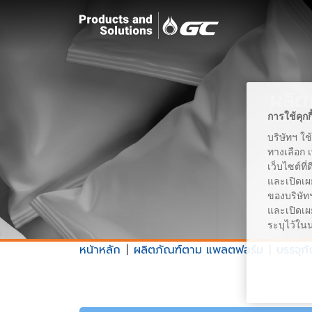
ผลิต
การใช้คุกก
บริษัทฯ ใช
ทางเลือก 
เว็บไซต์ที
และเปิดเผ
ของบริษัทฯ
และเปิดเผย
ระบุไว้ใน
หน้าหลัก
ผลิตภัณฑ์ตาม แพลตฟอร์ม
บรรจุภ