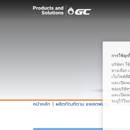
ผลิต
การใช้คุกก
บริษัทฯ ใช
ทางเลือก 
เว็บไซต์ที
และเปิดเผ
ของบริษัทฯ
และเปิดเผย
ระบุไว้ใน
หน้าหลัก
ผลิตภัณฑ์ตาม แพลตฟอร์ม
บรรจุภ