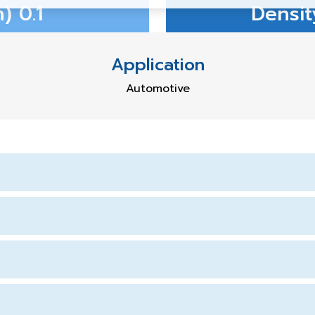
) 0.1
Densit
Application
Automotive