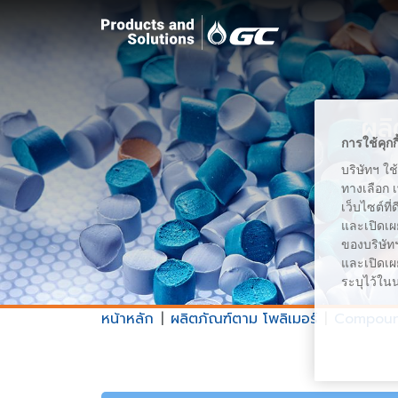
ผล
การใช้คุกก
บริษัทฯ ใช
ทางเลือก 
เว็บไซต์ที
และเปิดเผ
ของบริษัทฯ
และเปิดเผย
ระบุไว้ใน
หน้าหลัก
ผลิตภัณฑ์ตาม โพลิเมอร์
Compoun