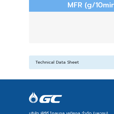
MFR (g/10min
Technical Data Sheet
บริษัท พีทีที โกลบอล เคมิคอล จำกัด (มหาชน)