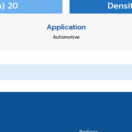
) 20
Densi
Application
Automotive