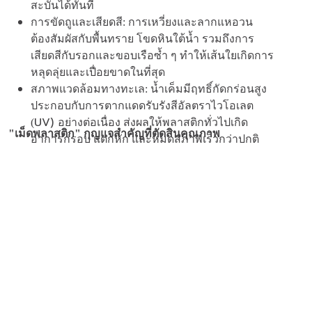
สะบั้นได้ทันที
การขัดถูและเสียดสี: การเหวี่ยงและลากแหอวน
ต้องสัมผัสกับพื้นทราย โขดหินใต้น้ำ รวมถึงการ
เสียดสีกับรอกและขอบเรือซ้ำ ๆ ทำให้เส้นใยเกิดการ
หลุดลุ่ยและเปื่อยขาดในที่สุด
สภาพแวดล้อมทางทะเล: น้ำเค็มมีฤทธิ์กัดกร่อนสูง
ประกอบกับการตากแดดรับรังสีอัลตราไวโอเลต
UV)
(
อย่างต่อเนื่อง ส่งผลให้พลาสติกทั่วไปเกิด
"เม็ดพลาสติก" กุญแจสำคัญที่ตัดสินคุณภาพ
อาการกรอบ แตกหัก และหมดสภาพเร็วกว่าปกติ
หลายคนอาจคิดว่าเชือกและแหอวนที่ทนทานมาจาก
"เทคนิคการถักทอ" ที่แน่นหนา แต่ความจริงแล้ว ต่อให้
ถักทอดีแค่ไหน หากวัตถุดิบตั้งต้นไม่ได้มาตรฐาน สินค้า
ก็ย่อมเสื่อมสภาพไว "เม็ดพลาสติกคุณภาพสูง" จึงเป็นจุด
Monofilament
เปลี่ยนสำคัญที่ตัดสินคุณภาพของ
อย่าง
แท้จริง
InnoPlus
ทำไมจึงควรเลือกใช้เม็ดพลาสติกคุณภาพสูง
by GC
มาเป็นวัตถุดิบในการผลิตเชือก และแหอวน
การเลือกใช้ "เม็ดพลาสติกคุณภาพสูง" ในการผลิต
Monofilament
ไม่ใช่การเพิ่มต้นทุนการผลิต แต่