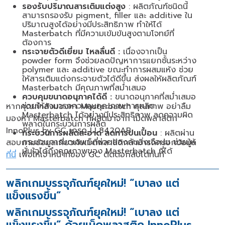
รองรับปริมาณสารเติมแต่งสูง
: ผลิตภัณฑ์ชนิดนี้
สามารถรองรับ
pigment, filler
และ
additive
ใน
ปริมาณสูงได้อย่างมีประสิทธิภาพ ทำให้ได้
Masterbatch
ที่มีความเข้มข้นสูงตามโจทย์ที่
ต้องการ​
กระจายตัวดีเยี่ยม ไหลลื่นดี :
เนื่องจากเป็น
powder form
จึงช่วยลดปัญหาการแยกชั้นระหว่าง
polymer
และ
additive
ขณะทำการผสมแห้ง ช่วย
ให้สารเติมแต่งกระจายตัวได้ดีขึ้น ส่งผลให้ผลิตภัณฑ์
Masterbatch
มีคุณภาพที่สม่ำเสมอ​
ควบคุมขนาดอนุภาคได้ดี :
ขนาดอนุภาคที่สม่ำเสมอ
ช่วยให้สามารถควบคุมคุณภาพการผลิต
หากคุณกำลังมองหา
Masterbatch
คุณภาพ อย่าลืม
Masterbatch
ได้อย่างมีประสิทธิภาพ ลดความผิด
มองหา
Masterbatch
ที่ผลิตมาจาก เม็ดพลาสติก
พลาดในกระบวนการผลิต​
InnoPlus by GC
เกรด
LL
8420
AB
กระบวนการผลิตสะอาด ลดการปนเปื้อน
: ผลิตผ่าน
กระบวนการบดเฉพาะที่ช่วยป้องกันสิ่งเจือปน ช่วยให้
สอบถามข้อมูลเกี่ยวกับเม็ดพลาสติกสามารถกรอกข้อมูล
มั่นใจได้ถึงคุณภาพของ
Masterbatch
ที่ได้
ที่นี่
เพื่อให้เจ้าหน้าที่ของ
GC
ติดต่อกลับได้ทันที
พลิกเกมบรรจุภัณฑ์ยุคใหม่! “เบาลง แต่
แข็งแรงขึ้น”
พลิกเกมบรรจุภัณฑ์ยุคใหม่! “เบาลง แต่