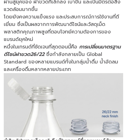
ผ่านสู่ยุคของ ฝาขวดที่เล็กลง เบาขึ้น และเป็นมิตรต่อสิ่ง
แวดล้อมมากขึ้น
โดยยังคงความแข็งแรง และประสบการณ์การใช้งานที่ดี
เยี่ยม ซึ่งเป็นผลจากการพัฒนาดีไซน์และวัสดุเม็ด
พลาสติกคุณภาพสูงที่ตอบโจทย์ความต้องการของ
แบรนด์ยุคใหม่
หนึ่งในเทรนด์ที่ชัดเจนที่สุดตอนนี้คือ
การเปลี่ยนมาตรฐาน
ดีไซน์ฝาขวด26/22
ซึ่งกำลังกลายเป็น Global
Standard ของหลายแบรนด์ทั้งในกลุ่มน้ำดื่ม น้ำอัดลม
และเครื่องดื่มหลากหลายประเภท