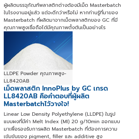
ผู้ผลิตบรรจุภัณฑ์พลาสติกต่างต้องมีเม็ด
Masterbatch
ในโรงงานอยู่แล้ว แต่จะดีกว่าหรือไม่ หากท่านรู้ที่มาของ
Masterbatch
ที่ผลิตมาจากเม็ดพลาสติกของ
GC
ที่มี
คุณภาพสูงเชื่อถือได้มีคุณภาพตั้งต้นเป็นอย่างไร
LLDPE Powder
คุณภาพสูง
-
LL8420AB
เม็ดพลาสติก
InnoPlus by GC
เกรด
LL8420AB
คือคำตอบที่ผู้ผลิต
Masterbatch
ไว้วางใจ!​
Linear Low Density Polyethylene (LLDPE)
ในรูป
แบบผงที่มีค่า
Melt Index (MI)
20
g/
10
min
ออกแบบ
มาเพื่อรองรับการผลิต
Masterbatch
ที่ต้องการความ
เข้มข้นของ
pigment, filler
และ
additive
สูง​