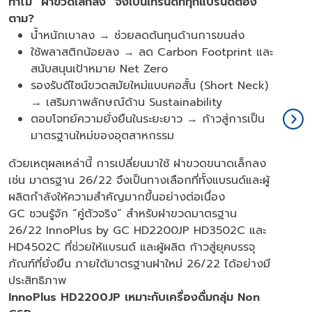
ทำไม “ฝาขวดเล็กลง” จึงเป็นเทรนด์ที่ทุกแบรนด์ต้อง
ตาม?
น้ำหนักเบาลง → ช่วยลดต้นทุนด้านการขนส่ง
ใช้พลาสติกน้อยลง → ลด Carbon Footprint และ
สนับสนุนเป้าหมาย Net Zero
รองรับดีไซน์ขวดสมัยใหม่แบบคอสั้น (Short Neck)
→ เสริมภาพลักษณ์ด้าน Sustainability
ตอบโจทย์ความยั่งยืนในระยะยาว → ก้าวสู่การเป็น
มาตรฐานใหม่ของอุตสาหกรรม
ด้วยเหตุผลเหล่านี้ การเปลี่ยนมาใช้ ฝาขวดขนาดเล็กลง
เช่น มาตรฐาน 26/22 จึงเป็นทางเลือกที่ทั้งแบรนด์และผู้
ผลิตกำลังให้ความสำคัญมากขึ้นอย่างต่อเนื่อง
GC ชวนรู้จัก “คู่ตัวจริง” สำหรับฝาขวดมาตรฐาน
26/22 InnoPlus by GC HD2200JP HD3502C และ
HD4502C ที่ช่วยให้แบรนด์ และผู้ผลิต ก้าวสู่ยุคบรรจุ
ภัณฑ์ที่ยั่งยืน ภายใต้มาตรฐานฝาใหม่ 26/22 ได้อย่างมี
ประสิทธิภาพ
InnoPlus HD2200JP เหมาะกับเครื่องดื่มกลุ่ม Non