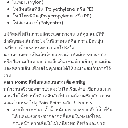
Nylon)
ไนลอน (
Polyethylene
PE)
โพลิพอลิเอทิลีน (
หรือ
Polypropylene
PP)
โพลิโพรพิลีน (
หรือ
Polyester)
โพลิเอสเตอร์ (
แม้วัสดุที่ใช้ในการผลิตจะแตกต่างกัน แต่คุณสมบัติที่
สำคัญของเส้นด้ายโมโนฟิลาเมนต์คือ ความยืดหยุ่น
เหนียว แข็งแรง ทนทาน และโปร่งใส
นอกจากจะทอเป็นเส้นด้ายเดี่ยวแล้ว ยังมีการนำมาบิด
หรือปั่นรวมกันมากกว่าหนึ่งเส้น เช่น ด้ายเส้นคู่ สามเส้น
และหลายเส้น เพื่อเสริมคุณสมบัติให้เหมาะสมกับการใช้
งาน
Pain Point
ที่เชือกและแหอวน ต้องเผชิญ
หน้างานจริงของชาวประมงไม่ได้เรียบง่าย เชือกและแห
อวน ไม่ได้ทำหน้าที่แค่จับสัตว์น้ำ แต่ต้องเผชิญกับสภาพ
Pain Point
แวดล้อมที่นำไปสู่
หลัก 3 ประการ:
แรงดึงกระชาก: ทั้งน้ำหนักมหาศาลจากสัตว์น้ำที่จับ
ได้ และแรงกระชากจากคลื่นลมในทะเลที่โหม
กระหน่ำ หากเส้นใยไม่เหนียวพอ ก็พร้อมจะขาด