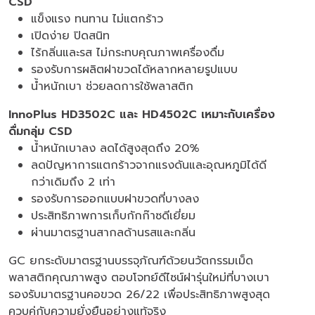
CSD
แข็งแรง ทนทาน ไม่แตกร้าว
เปิดง่าย ปิดสนิท
ไร้กลิ่นและรส ไม่กระทบคุณภาพเครื่องดื่ม
รองรับการผลิตฝาขวดได้หลากหลายรูปแบบ
น้ำหนักเบา ช่วยลดการใช้พลาสติก
InnoPlus HD3502C และ HD4502C เหมาะกับเครื่อง
ดื่มกลุ่ม CSD
น้ำหนักเบาลง ลดได้สูงสุดถึง 20%
ลดปัญหาการแตกร้าวจากแรงดันและอุณหภูมิได้ดี
กว่าเดิมถึง 2 เท่า
รองรับการออกแบบฝาขวดที่บางลง
ประสิทธิภาพการเก็บกักก๊าซดีเยี่ยม
ผ่านมาตรฐานสากลด้านรสและกลิ่น
GC ยกระดับมาตรฐานบรรจุภัณฑ์ด้วยนวัตกรรมเม็ด
พลาสติกคุณภาพสูง ตอบโจทย์ดีไซน์ฝารุ่นใหม่ที่บางเบา
รองรับมาตรฐานคอขวด 26/22 เพื่อประสิทธิภาพสูงสุด
ควบคู่กับความยั่งยืนอย่างแท้จริง