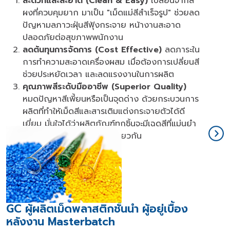
สะดวกและสะอาด (
Clean & Easy)
เปลี่ยนจากสี
ผงที่ควบคุมยาก มาเป็น "เม็ดแม่สีสำเร็จรูป" ช่วยลด
ปัญหามลภาวะฝุ่นสีฟุ้งกระจาย หน้างานสะอาด
ปลอดภัยต่อสุขภาพพนักงาน
ลดต้นทุนการจัดการ (
Cost Effective)
ลดภาระใน
การทำความสะอาดเครื่องผสม เมื่อต้องการเปลี่ยนสี
ช่วยประหยัดเวลา และลดแรงงานในการผลิต
คุณภาพสีระดับมืออาชีพ (
Superior Quality)
หมดปัญหาสีเพี้ยนหรือเป็นจุดด่าง ด้วยกระบวนการ
ผลิตที่ทำให้เม็ดสีและสารเติมแต่งกระจายตัวได้ดี
เยี่ยม มั่นใจได้ว่าผลิตภัณฑ์ทุกชิ้นจะมีเฉดสีที่แม่นยำ
สม่ำเสมอ และได้มาตรฐานเดียวกัน
GC
ผู้ผลิตเม็ดพลาสติกชั้นนำ ผู้อยู่เบื้อง
หลังงาน
Masterbatch