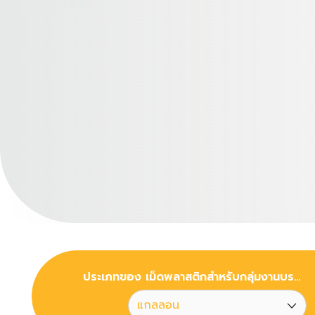
ประเภทของ เม็ดพลาสติกสำหรับกลุ่มงานบรรจุภัณฑ์พลาสติกขนาดเล็ก จากกระบวนการเป่าขึ้นรูป