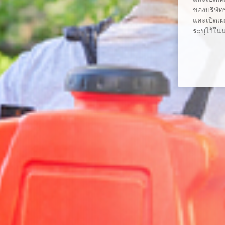
ของบริษัทฯ
และเปิดเผย
ระบุไว้ใน